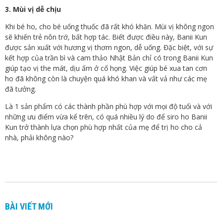
3. Mùi vị dễ chịu
Khi bé ho, cho bé uống thuốc đã rất khó khăn. Mùi vị không ngon
sẽ khiến trẻ nôn trớ, bất hợp tác. Biết được điều này, Banii Kun
được sản xuất với hương vị thơm ngon, dễ uống. Đặc biệt, với sự
kết hợp của trần bì và cam thảo Nhật Bản chỉ có trong Banii Kun
giúp tạo vị the mát, dịu ấm ở cổ họng. Việc giúp bé xua tan cơn
ho đã không còn là chuyện quá khó khan và vất vả như các mẹ
đã tưởng.
Là 1 sản phẩm có các thành phần phù hợp với mọi độ tuổi và với
những ưu điểm vừa kể trên, có quá nhiều lý do để siro ho Banii
Kun trở thành lựa chọn phù hợp nhất của mẹ để trị ho cho cả
nhà, phải không nào?
BÀI VIẾT MỚI