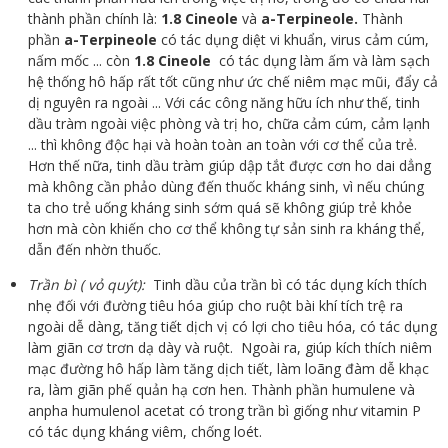
thành phần chính là:
1.8 Cineole
và
a-Terpineole.
Thành
phần
a-Terpineole
có tác dụng diệt vi khuẩn, virus cảm cúm,
nấm mốc ... còn
1.8 Cineole
có tác dụng làm ấm và làm sạch
hệ thống hô hấp rất tốt cũng như ức chế niêm mạc mũi, đẩy cả
dị nguyên ra ngoài ... Với các công năng hữu ích như thế, tinh
dầu tràm ngoài việc phòng và trị ho, chữa cảm cúm, cảm lạnh
... thì không độc hại và hoàn toàn an toàn với cơ thể của trẻ.
Hơn thế nữa, tinh dầu tràm giúp dập tắt được cơn ho dai dẳng
mà không cần phảo dùng đến thuốc kháng sinh, vì nếu chúng
ta cho trẻ uống kháng sinh sớm quá sẽ không giúp trẻ khỏe
hơn mà còn khiến cho cơ thể không tự sản sinh ra kháng thể,
dẫn đến nhờn thuốc.
Trần bì ( vỏ quýt):
Tinh dầu của trần bì có tác dụng kích thích
nhẹ đối với đường tiêu hóa giúp cho ruột bài khí tích trệ ra
ngoài dễ dàng, tăng tiết dịch vị có lợi cho tiêu hóa, có tác dụng
làm giãn cơ trơn dạ dày và ruột. Ngoài ra, giúp kích thích niêm
mạc đường hô hấp làm tăng dịch tiết, làm loãng đàm dễ khạc
ra, làm giãn phế quản hạ cơn hen. Thành phần humulene và
anpha humulenol acetat có trong trần bì giống như vitamin P
có tác dụng kháng viêm, chống loét.