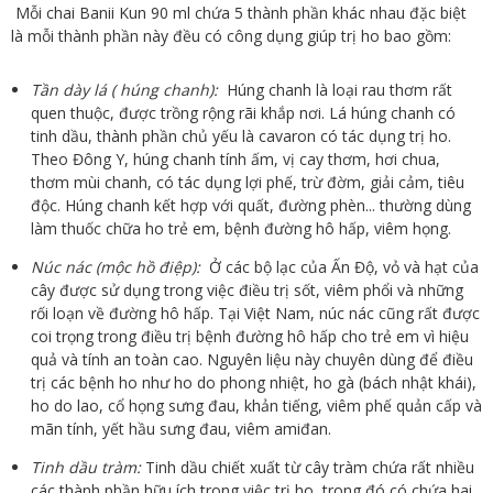
Mỗi chai Banii Kun 90 ml chứa 5 thành phần khác nhau đặc biệt
là mỗi thành phần này đều có công dụng giúp trị ho bao gồm:
Tần dày lá ( húng chanh):
Húng chanh là loại rau thơm rất
quen thuộc, được trồng rộng rãi khắp nơi. Lá húng chanh có
tinh dầu, thành phần chủ yếu là cavaron có tác dụng trị ho.
Theo Đông Y, húng chanh tính ấm, vị cay thơm, hơi chua,
thơm mùi chanh, có tác dụng lợi phế, trừ đờm, giải cảm, tiêu
độc. Húng chanh kết hợp với quất, đường phèn... thường dùng
làm thuốc chữa ho trẻ em, bệnh đường hô hấp, viêm họng.
Núc nác (mộc hồ điệp):
Ở các bộ lạc của Ấn Độ, vỏ và hạt của
cây được sử dụng trong việc điều trị sốt, viêm phổi và những
rối loạn về đường hô hấp. Tại Việt Nam, núc nác cũng rất được
coi trọng trong điều trị bệnh đường hô hấp cho trẻ em vì hiệu
quả và tính an toàn cao. Nguyên liệu này chuyên dùng để điều
trị các bệnh ho như ho do phong nhiệt, ho gà (bách nhật khái),
ho do lao, cổ họng sưng đau, khản tiếng, viêm phế quản cấp và
mãn tính, yết hầu sưng đau, viêm amiđan.
Tinh dầu tràm:
Tinh dầu chiết xuất từ cây tràm chứa rất nhiều
các thành phần hữu ích trong việc trị ho, trong đó có chứa hai