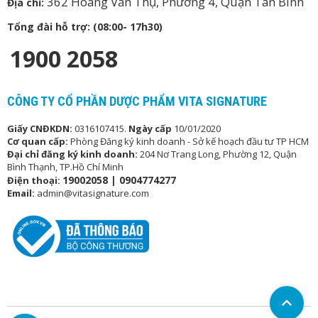
362 Hoàng Văn Thụ, Phường 4, Quận Tân Bình
Địa chỉ:
Tổng đài hỗ trợ: (08:00- 17h30)
1900 2058
CÔNG TY CỔ PHẦN DƯỢC PHẨM VITA SIGNATURE
Giấy CNĐKDN:
0316107415.
Ngày cấp
10/01/2020
Cơ quan cấp:
Phòng Đăng ký kinh doanh - Sở kế hoạch đầu tư TP HCM
Đại chỉ đăng ký kinh doanh:
204 Nơ Trang Long, Phường 12, Quận
Bình Thạnh, TP.Hồ Chí Minh
19002058 |
0904774277
Điện thoại:
Email:
admin@vitasignature.com