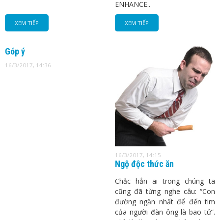
ENHANCE..
XEM TIẾP
XEM TIẾP
Góp ý
16/3/2017, 14:36
16/3/2017, 14:15
Ngộ độc thức ăn
Chắc hẳn ai trong chúng ta
cũng đã từng nghe câu: “Con
đường ngăn nhất để đến tim
của người đàn ông là bao tử”.