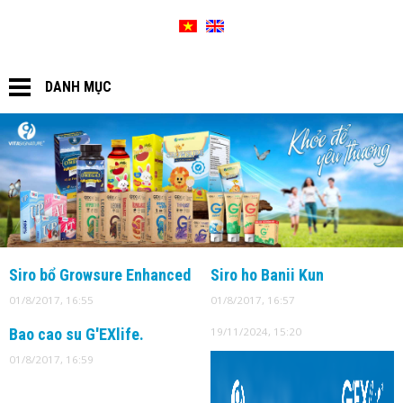
SƠ ĐỒ WEBSITE
GIỎ HÀNG
DANH MỤC
Siro bổ Growsure Enhanced
Siro ho Banii Kun
01/8/2017, 16:55
01/8/2017, 16:57
Bao cao su G'EXlife.
19/11/2024, 15:20
01/8/2017, 16:59