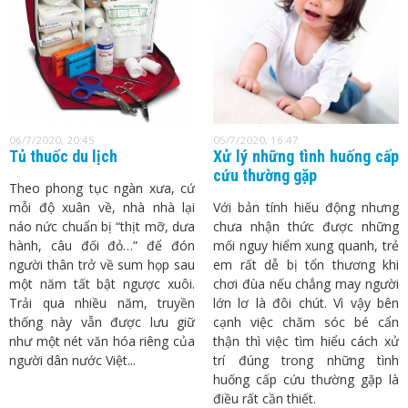
06/7/2020, 20:45
05/7/2020, 16:47
Tủ thuốc du lịch
Xử lý những tình huống cấp
cứu thường gặp
Theo phong tục ngàn xưa, cứ
mỗi độ xuân về, nhà nhà lại
Với bản tính hiếu động nhưng
náo nức chuẩn bị “thịt mỡ, dưa
chưa nhận thức được những
hành, câu đối đỏ…” để đón
mối nguy hiểm xung quanh, trẻ
người thân trở về sum họp sau
em rất dễ bị tổn thương khi
một năm tất bật ngược xuôi.
chơi đùa nếu chẳng may người
Trải qua nhiều năm, truyền
lớn lơ là đôi chút. Vì vậy bên
thống này vẫn được lưu giữ
cạnh việc chăm sóc bé cẩn
như một nét văn hóa riêng của
thận thì việc tìm hiểu cách xử
người dân nước Việt...
trí đúng trong những tình
huống cấp cứu thường gặp là
điều rất cần thiết.