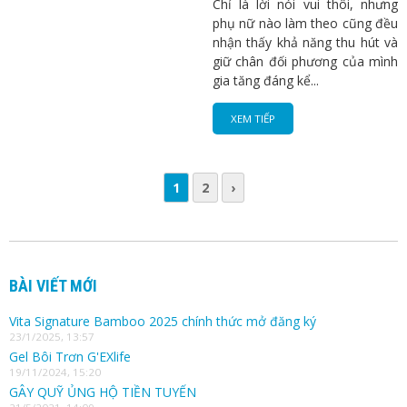
Chỉ là lời nói vui thôi, nhưng
phụ nữ nào làm theo cũng đều
nhận thấy khả năng thu hút và
giữ chân đối phương của mình
gia tăng đáng kể...
XEM TIẾP
1
2
›
BÀI VIẾT MỚI
Vita Signature Bamboo 2025 chính thức mở đăng ký
23/1/2025, 13:57
Gel Bôi Trơn G'EXlife
19/11/2024, 15:20
GÂY QUỸ ỦNG HỘ TIỀN TUYẾN