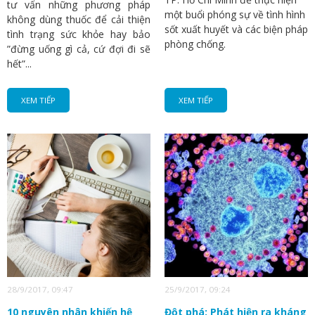
tư vấn những phương pháp
một buổi phóng sự về tình hình
không dùng thuốc để cải thiện
sốt xuất huyết và các biện pháp
tình trạng sức khỏe hay bảo
phòng chống.
”đừng uống gì cả, cứ đợi đi sẽ
hết”...
XEM TIẾP
XEM TIẾP
28/9/2017, 09:47
25/9/2017, 09:24
10 nguyên nhân khiến hệ
Đột phá: Phát hiện ra kháng