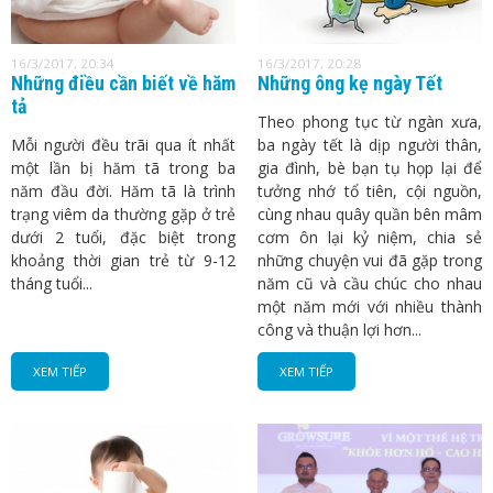
16/3/2017, 20:34
16/3/2017, 20:28
Những điều cần biết về hăm
Những ông kẹ ngày Tết
tả
Theo phong tục từ ngàn xưa,
Mỗi người đều trãi qua ít nhất
ba ngày tết là dịp người thân,
một lần bị hăm tã trong ba
gia đình, bè bạn tụ họp lại để
năm đầu đời. Hăm tã là trình
tưởng nhớ tổ tiên, cội nguồn,
trạng viêm da thường gặp ở trẻ
cùng nhau quây quần bên mâm
dưới 2 tuổi, đặc biệt trong
cơm ôn lại kỷ niệm, chia sẻ
khoảng thời gian trẻ từ 9-12
những chuyện vui đã gặp trong
tháng tuổi...
năm cũ và cầu chúc cho nhau
một năm mới với nhiều thành
công và thuận lợi hơn...
XEM TIẾP
XEM TIẾP