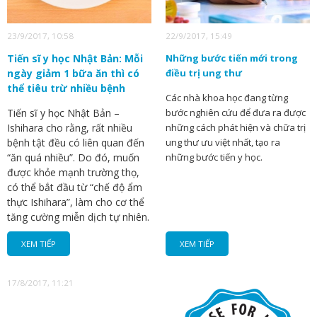
23/9/2017, 10:58
22/9/2017, 15:49
Tiến sĩ y học Nhật Bản: Mỗi
Những bước tiến mới trong
ngày giảm 1 bữa ăn thì có
điều trị ung thư
thể tiêu trừ nhiều bệnh
Các nhà khoa học đang từng
Tiến sĩ y học Nhật Bản –
bước nghiên cứu để đưa ra được
Ishihara cho rằng, rất nhiều
những cách phát hiện và chữa trị
bệnh tật đều có liên quan đến
ung thư ưu việt nhất, tạo ra
“ăn quá nhiều”. Do đó, muốn
những bước tiến y học.
được khỏe mạnh trường thọ,
có thể bắt đầu từ “chế độ ẩm
thực Ishihara”, làm cho cơ thể
tăng cường miễn dịch tự nhiên.
XEM TIẾP
XEM TIẾP
17/8/2017, 11:21