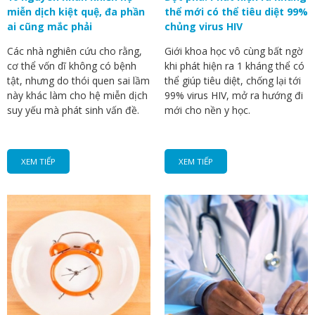
miễn dịch kiệt quệ, đa phần
thể mới có thể tiêu diệt 99%
ai cũng mắc phải
chủng virus HIV
Các nhà nghiên cứu cho rằng,
Giới khoa học vô cùng bất ngờ
cơ thể vốn dĩ không có bệnh
khi phát hiện ra 1 kháng thể có
tật, nhưng do thói quen sai lầm
thể giúp tiêu diệt, chống lại tới
này khác làm cho hệ miễn dịch
99% virus HIV, mở ra hướng đi
suy yếu mà phát sinh vấn đề.
mới cho nền y học.
XEM TIẾP
XEM TIẾP