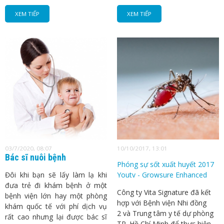
XEM TIẾP
XEM TIẾP
03/7/2020, 08:07
10/10/2017, 13:01
Bác sĩ nuôi bệnh
Phóng sự sốt xuất huyết 2017
Đôi khi bạn sẽ lấy làm lạ khi
Youtv - Growsure Enhanced
đưa trẻ đi khám bệnh ở một
Công ty Vita Signature đã kết
bệnh viện lớn hay một phòng
hợp với Bệnh viện Nhi đồng
khám quốc tế với phí dịch vụ
2 và Trung tâm y tế dự phòng
rất cao nhưng lại được bác sĩ
TP. Hồ Chí Minh để thực hiện